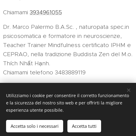
Chiamami
3934961055
Dr. Marco Palermo B.A.Sc. , naturopata spec.in
psicosomatica e formatore in neuroscienze,
Teacher Trainer Mindfulness certificato IPHM e
CEPRAO, nella tradizione Buddista Zen del M.o.
Thích Nhất Hạnh.
Chiamami telefono 3483889119
Link in
bio:https://linktr.ee/marcopalermo
Utilizziamo i cookie per consentire il corretto funzionamento
e la sicurezza del nostro sito web e per offrirti la migliore
esperienza utente possibile.
Sito web realizzato dalla Associazione Culturale "Musica è"
Accetta solo i necessari
Accetta tutti
Creato con
Webnode
Cookies