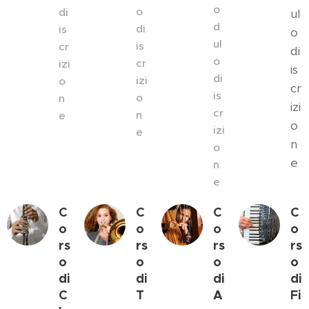
o
o
di
ul
d
di
is
o
ul
is
cr
di
o
cr
izi
is
di
izi
o
cr
is
o
n
izi
cr
n
e
o
izi
e
n
o
e
n
e
C
C
C
C
o
o
o
o
rs
rs
rs
rs
o
o
o
o
di
di
di
di
C
T
A
Fi