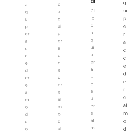
di
q
c
a
ui
Cl
a
q
ic
p
q
ui
c
e
ui
p
a
p
er
r
q
er
a
a
ui
a
c
c
p
c
c
c
er
c
e
e
a
e
d
d
c
d
er
e
c
er
e
r
e
e
al
e
d
al
m
al
er
m
o
m
e
o
d
al
o
d
ul
m
ul
d
o