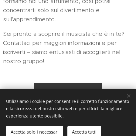
forniamo noi uno strumento, così potrai
concentrarti solo sul divertimento e
sull'apprendimento.
Sei pronto a scoprire il musicista che è in te?
Contattaci per maggiori informazioni e per
iscriverti – siamo entusiasti di accoglierti nel
nostro gruppo!
Iscrizioni Laboratori
Utilizziamo i cookie per consentire il corretto funzionamento
e la sicurezza del nostro sito web e per offrirti la migliore
esperienza utente possibile.
Sito web realizzato dalla Associazione Culturale "Musica è"
Accetta solo i necessari
Accetta tutti
Creato con
Webnode
Cookies