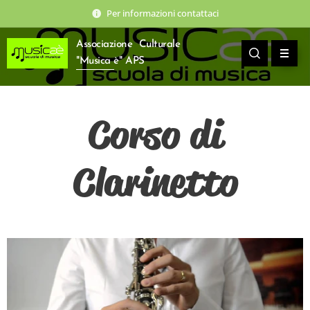
Per informazioni contattaci
Associazione Culturale
"Musica è" APS
Corso di
Clarinetto